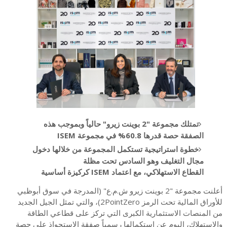
تمتلك مجموعة "2 بوينت زيرو" حالياً وبموجب هذه
الصفقة حصة قدرها 60.8% في مجموعة
ISEM
خطوة استراتيجية تستكمل
المجموعة
من خلالها
دخول
مجال التغليف وهو السادس تحت مظلة
القطاع
الاستهلاكي، مع اعتماد
ISEM
كركيزة أساسية
أعلنت مجموعة "2 بوينت زيرو ش.م.ع" (المدرجة في سوق أبوظبي
للأوراق المالية تحت الرمز 2PointZero)، والتي تمثل الجيل الجديد
من المنصات الاستثمارية الكبرى التي تركز على قطاعي الطاقة
والاستهلاك، اليوم عن استكمالها رسمياً صفقة الاستحواذ على حصة