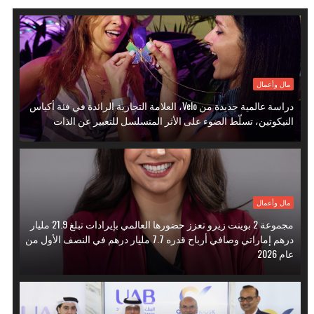
مال وأعمال
دراسة عالمية جديدة من Velo، العلامة التجارية الرائدة في فئة أكياس
النيكوتين، تسلّط الضوء على الأثر المتسلسل للتعبير عن الذات
مال وأعمال
مجموعة 2 بوينت زيرو تعزز حضورها العالمي بإيرادات تبلغ 21.9 مليار
درهم إماراتي وصافي أرباح قدره 7.7 مليار درهم في النصف الأول من
عام 2026