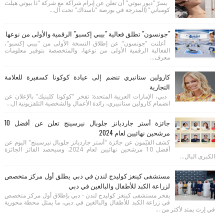
يسرّ "ديور بيوتي" أن تعلن عن إبرام شراكة مع شركة "ذا بيوتي هيلث
كومباني" (المدرجة في بورصة "ناسداك" تحت ال...
"جونسون" تطلق فعالية "بيبي إكسبو" الرقمية والأولى من نوعها
أعلنت "جونسون" عن إطلاق النسخة الأولى من "بيبي إكسبو"،
الفعالية الرقمية الأولى من نوعها، والمتخصصة بتوفير معلومات
معرف...
كارولين ستانبري تنضم إلى عيادة كوكونا كسفيرة للعلامة
التجارية
دبي، الإمارات العربية المتحدة: تفخر "كوكونا كلينيك" بالإعلان عن
انضمام كارولين ستانبيري، رائدة الأعمال والشخصية التلفزيونية ال...
جائزة أستر جارديانز جلوبال نيرسينج تعلن عن أفضل 10
مرشحين نهائيين لعام 2024
كشف القيّمون عن جائزة "أستر جارديانز جلوبال نيرسينج" اليوم عن
أفضل 10 مرشحين نهائيين لعام 2024. وسيحصد الفائز الجائزة
الكبرى البال...
مستشفى كينغز كوليدج لندن في دبي يطلق أول مركز متخصص
لزراعة الكبد للأطفال والبالغين في دبي
يفخر مستشفى كينغز كوليدج لندن - دبي بإطلاق أول مركز متخصص
في زراعة الكبد للأطفال والبالغين في دبي، ما يمثل محطة محورية
في إرث يمتد لأكثر من ...