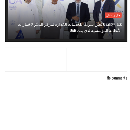
مال وأعمال
QualityKiosk تُعيَّن شريكًا للخدمات المُدارة لمركز التميّز لاختبارات
الأنظمة المؤسسية لدى بنك UAB
No comments