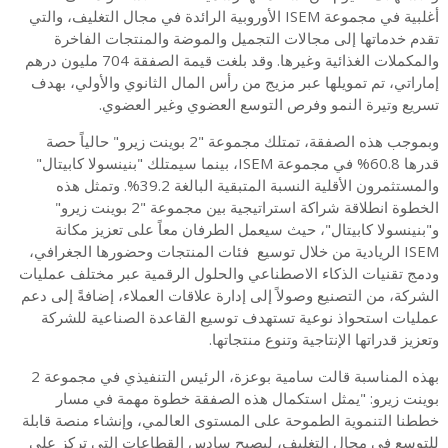
أغلبية في مجموعة ISEM الأوروبية الرائدة في مجال التغليف، والتي
تقدم خدماتها إلى مجالات التجميل والموضة والمنتجات الفاخرة
والمكملات الغذائية وغيرها. وقد بلغت قيمة الصفقة 704 مليون درهم
إماراتي، تم تمويلها عبر مزيج من رأس المال الثانوي والأولي، بهدف
تسريع وتيرة النمو وفرص التوسع العضوي وغير العضوي.
وبموجب هذه الصفقة، تمتلك مجموعة "2 بوينت زيرو" حالياً حصة
قدرها 60.8% في مجموعة ISEM، بينما سيمتلك "بنينسولا كابيتال"
والمستثمرون الأقلية النسبة المتبقية البالغة 39.2%. وتمثل هذه
الخطوة انطلاقة شراكة استراتيجية بين مجموعة "2 بوينت زيرو"
و"بنينسولا كابيتال"، حيث سيعمل الطرفان معاً على تعزيز مكانة
ISEM الريادية من خلال توسيع فئات المنتجات وحضورها الجغرافي،
ودمج تقنيات الذكاء الاصطناعي والحلول الرقمية عبر مختلف عمليات
الشركة، من التصنيع وصولاً إلى إدارة علاقات العملاء، إضافةً إلى دعم
عمليات استحواذ نوعية تستهدف توسيع القاعدة الصناعية للشركة
وتعزيز قدراتها الإنتاجية وتنوع منتجاتها.
بهذه المناسبة قالت سامية بوعزة، الرئيس التنفيذي في مجموعة 2
بوينت زيرو: "يمثل استكمال هذه الصفقة خطوة مهمة في مسار
خططنا التنموية الطموحة على المستوى العالمي، وإنشاء منصة قابلة
للتوسع في مجال التغليف، ليصبح سادس القطاعات التي تركز على