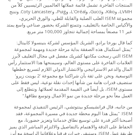
المنتجات الفاخرة. تشمل قائمة عملائها العالميين الرئيسيين كلاً من
LVMH، وKiko، وGucci، وL'Oréal، وPuig، وCoty Lancaster. وتنتج
مجموعة ISEM العلب الصلبة والقابلة للطي، والورق الحريري،
والأكياس الخاصة بالتغليف، وتتمتع الشركة بحضور صناعي واسع يمتد
عبر 11 مصنعاً بمساحة إجمالية تتجاوز 100,000 متر مربع.
كما قال بورخا برادو، الشريك المؤسس لشركة بنينسولا كابيتال:
"يمثل استكمال هذه الصفقة بداية مرحلة جديدة ومهمة لمجموعة
ISEM التي رسخت مكانتها كشريك مفضل في مجال التغليف لأبرز
العلامات الفاخرة على مستوى العالم، وسيمنحها هذا الاستثمار رأس
المال والدعم الاستراتيجي والانتشار الدولي اللازم لتسريع خططها
التوسعية. ونحن على ثقة بأن شراكتنا مع مجموعة ’2 بوينت زيرو‘
ستضيف قدرات هامة من شأنها إحداث نقلة نوعية، ليس فقط على
مستوى ISEM، بل أيضاً في القيمة المقدمة لعملائها. ونتطلع إلى
العمل معاً نحو مرحلة جديدة من نمو الأعمال وتوسع نطاقها."
من جانبه، قال فرانشيسكو بينتوتشي، الرئيس التنفيذي لمجموعة
ISEM: "يمثل هذا اليوم محطة جديدة في مسيرة المجموعة، فقد
أصبحنا أكثر قدرة على توسيع نطاق خدماتنا وتعزيز حضورنا، مع
الحفاظ على الدقة والاهتمام بالتفاصيل والالتزام المباشر الذي يميز
طريقة عمل ISEM. وستبقى خبرات فرقنا وعلاقاتنا الراسخة مع أبرز