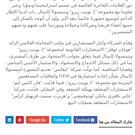
دور العلامات الفاخرة العالمية في صميم استراتيجيتنا ونموّنا. وعبر
تعاوننا مع مجموعة "2 بوينت زيرو" وبنينسولا كابيتال، بات لدينا الإطار
الداعم لتوسيع حضورنا عالمياً بثقة أكبر. وأود أن أتوجه بالشكر إلى
جميع أعضاء فريقنا وشركائنا وعملائنا وموردينا على ثقتهم ودعمهم
المستمرين."
وقدّم الشركاء وكبار المستشارين في مكتب المحاماة العالمي الرائد
"هوغان لوفلز" الاستشارات القانونية لمجموعة "2 بوينت زيرو"
وبنينسولا كابيتال فيما يتعلق بجوانب الاستحواذ من طرف المشتري،
بما في ذلك مسائل الاندماج والاستحواذ، والاستثمار الأجنبي المباشر،
وقضايا المنافسة. كما تولّت شركة "ليغانس" تقديم المشورة لبنينسولا
كابيتال بشأن إعادة استثمارها في ISEM واتفاقيات المساهمين
المبرمة مع مجموعة "2 بوينت زيرو"، فيما قدّمت "فان كامبن ليم"
الاستشارات المتعلقة بهيكلة الصفقة. وفي المقابل، قدّمت شركتا
"غاتي بافيزي بيانكي لودوفيتشي" و"هربرت سميث فريهيلز كرامر"
الاستشارات المتعلقة بعمليات البيع.
Google+
Twitter
Facebook
شارك المقاله من هنا