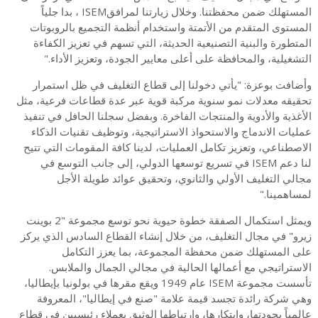
المستهلك ضمن محفظتنا. وخلال زيارتنا لمرافقISEM ، بدا جلياً
المستوى المتقدم من الأتمتة واستخدام أنظمة التجميع بالروبوتات
المتطورة والبنية التصنيعية الحديثة، التي تسهم في تعزيز الكفاءة
التشغيلية، والمحافظة على أعلى معايير الجودة، وتعزيز الأداء."
وأضافت بوعزة: "يأتي دخولنا إلى قطاع التغليف في ظل استمرار
تحقيقه معدلات نمو سنوية مركبة قوية عبر عدة قطاعات فرعية، مثل
الأغذية والأدوية والمنتجات الفاخرة. وبفضل سجلنا الحافل في تنفيذ
عمليات الاندماج والاستحواذ الاستراتيجية، وتوظيف تقنيات الذكاء
الاصطناعي، وتعزيز تكامل العمليات، لدينا كافة المقومات التي تتيح
لنا دعم ISEM في تسريع توسعها الدولي، إلى جانب التوسع في
مجالي التغليف الأولي والثانوي، وتحقيق عوائد طويلة الأجل
لمساهمينا."
ويمثل استكمال الصفقة خطوة حيوية نحو توسع مجموعة "2 بوينت
زيرو" في مجال التغليف، من خلال إنشاء القطاع السادس الذي يركز
على المستهلك ضمن محفظة المجموعة، بما يعزز التكامل
الاستراتيجي مع أعمالها الحالية في مجالي الجمال والملابس.
تأسست مجموعة ISEM عام 1949 ويقع مقرها في بولونيا بإيطاليا،
وهي شركة رائدة تجسد قيمة علامة "صنع في إيطاليا"، المعروفة
عالمياً بجودتها، وابتكارها، وارتباطها الوثيق بعملاء رئيسيين في قطاع