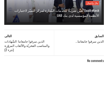
مال وأعمال
QualityKiosk تُعيَّن شريكًا للخدمات المُدارة لمركز التميّز لاختبارات
الأنظمة المؤسسية لدى بنك UAB
السابق
التالى
الذين سرقوا جامعاتنا...
الذين سرقوا جامعاتنا: الشّهادات
والمناصب الفخريّة والألقاب المزوّرة
(جزء 2)
No comments