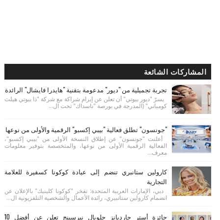
المشاركات الشائعة
تجربة تجميلية من "ديور" مدعومة بتقنية "هايدرا فايشال" الرائدة
يسرّ "ديور بيوتي" أن تعلن عن إبرام شراكة مع شركة "ذا بيوتي هيلث
كومباني" (المدرجة في بورصة "ناسداك" تحت ال...
"جونسون" تطلق فعالية "بيبي إكسبو" الرقمية والأولى من نوعها
أعلنت "جونسون" عن إطلاق النسخة الأولى من "بيبي إكسبو"،
الفعالية الرقمية الأولى من نوعها، والمتخصصة بتوفير معلومات
معرف...
كارولين ستانبري تنضم إلى عيادة كوكونا كسفيرة للعلامة
التجارية
دبي، الإمارات العربية المتحدة: تفخر "كوكونا كلينيك" بالإعلان عن
انضمام كارولين ستانبيري، رائدة الأعمال والشخصية التلفزيونية ال...
جائزة أستر جارديانز جلوبال نيرسينج تعلن عن أفضل 10