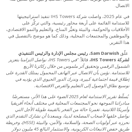
الاتصال.
في عام 2025، واصلت شركة IHS Towers تنفيذ استراتيجيتها
للاستدامة القائمة على أربعة محاور رئيسية، والتي تركِّز على
الأخلاقيات والحوكمة، والبيئة وتغيُّر المناخ، والتعليم والنمو الاقتصادي،
والموظفين والمجتمعات المحلية، وذلك كما هو موضح بالتفصيل في
هذا التقرير.
علّق
Sam Darwish، رئيس مجلس الإدارة والرئيس التنفيذي
لشركة IHS Towers،
قائلاً:
"في IHS Towers، نواصل التزامنا بتعزيز
الشمول الرقمي وتحقيق أثر ملموس من خلال ركائزنا الأربع
للاستدامة. نؤمن بأن الاتصال عبر الهاتف المحمول يمتلك القدرة على
إطلاق قيمة اجتماعية كبيرة، وندرك الدور الحيوي الذي يؤديه في
توسيع نطاق الوصول إلى التعليم والفرص الاقتصادية.
يُسلّط تقرير الاستدامة لعام 2025 الضوء على هذا الأثر، مستعرضًا
مبادراتنا الموجهة نحو المجتمعات المحلية في مختلف أنحاء أفريقيا
وأمريكا اللاتينية. تغمرنا حالة من الفخر بالقيمة طويلة الأجل التي
نواصل خلقها لأصحاب المصلحة لدينا، ويسعدنا أن نشارك التقدم الذي
نحرزه عبر أولويات الصحة، والسلامة، والأمن، والبيئة (HSSE)، وخريطة
طريق خفض الانبعاثات الكربونية، والاستثمار البالغ 45 مليون دولار