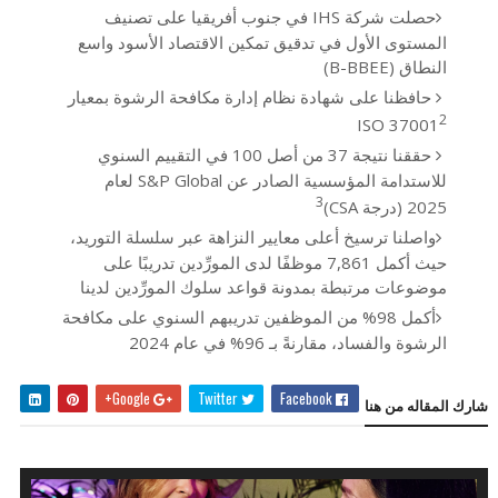
حصلت شركة IHS في جنوب أفريقيا على تصنيف
المستوى الأول في تدقيق تمكين الاقتصاد الأسود واسع
النطاق (B-BBEE)
حافظنا على شهادة نظام إدارة مكافحة الرشوة بمعيار
2
ISO 37001
حققنا نتيجة 37 من أصل 100 في التقييم السنوي
للاستدامة المؤسسية الصادر عن S&P Global لعام
3
2025 (درجة CSA)
واصلنا ترسيخ أعلى معايير النزاهة عبر سلسلة التوريد،
حيث أكمل 7,861 موظفًا لدى المورِّدين تدريبًا على
موضوعات مرتبطة بمدونة قواعد سلوك المورِّدين لدينا
أكمل 98% من الموظفين تدريبهم السنوي على مكافحة
الرشوة والفساد، مقارنةً بـ 96% في عام 2024
Google+
Twitter
Facebook
شارك المقاله من هنا