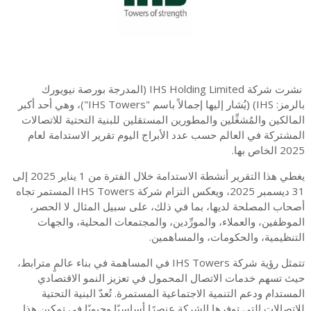
نشرت شركة IHS Holding Limited (المدرجة بورصة نيويورك
بالرمز: IHS) (يُشار إليها إجمالاً باسم "IHS Towers")، وهي أحد أكبر
المالكين والمُشغِّلين والمطورين المستقلين للبنية التحتية للاتصالات
المشتركة في العالم حسب عدد الأبراج اليوم تقرير الاستدامة لعام
2025 الخاص بها.
يغطي هذا التقرير أنشطة الاستدامة خلال الفترة من 1 يناير 2025 إلى
31 ديسمبر 2025، ويعكس التزام شركة IHS Towers المستمر تجاه
أصحاب المصلحة لديها، بما في ذلك، على سبيل المثال لا الحصر،
الموظفين، والعملاء، والمورِّدين، والمجتمعات المحلية، والجهات
التنظيمية، والحكومات، والمساهمين.
تتمثل رؤية شركة IHS Towers في المساهمة في بناء عالمٍ مترابط،
حيث تسهم خدمات الاتصال المحمول في تعزيز النمو الاقتصادي
المستدام ودعم التنمية الاجتماعية المستمرة. تُعدّ البنية التحتية
للاتصالات التي توفرها الشركة عنصرًا أساسيًا وحيويًا في تمكين هذا