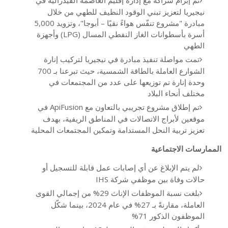
تم إبرام شراكة مع إدارة إقليم العاصمة الفيدرالية في
نيجيريا لتعزيز تبني الوقود النظيف للطهي من خلال
مبادرة "مشروع تنفّس هواءً نقيًا – أبوجا"، وتزويد 5,000
أسرة بأسطوانات الغاز النفطي المسال (LPG) وأجهزة
الطهي
تمت مواصلة تنفيذ مبادرة في نيجيريا لتركيب إنارة
الشوارع العاملة بالطاقة الشمسية، حيث تبرعنا بـ 700
وحدة إنارة تم توزيعها على عدد من المجتمعات في
مختلف أنحاء البلاد
تم إطلاق مشروع تجريبي بالتعاون مع ApiFusion في
موقعين لأبراج الاتصالات في المناطق الريفية، بهدف
تعزيز تربية النحل المستدامة وتمكين المجتمعات المحلية
الممارسات الاجتماعية
لم يتم الإبلاغ عن أي إصابات عمل قابلة للتسجيل أو
حالات وفاة بين موظفي شركة IHS
بلغت نسبة الموظفات الإناث 29% من إجمالي القوى
العاملة، مقارنةً بـ 27% في عام 2024، بينما شكّل
الموظفون الذكور 71%