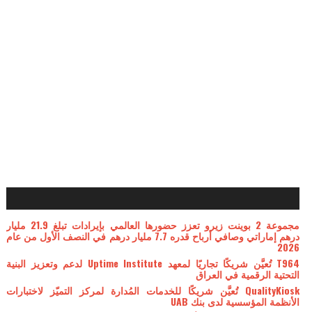
مجموعة 2 بوينت زيرو تعزز حضورها العالمي بإيرادات تبلغ 21.9 مليار
درهم إماراتي وصافي أرباح قدره 7.7 مليار درهم في النصف الأول من عام
2026
T964 تُعيَّن شريكًا تجاريًا لمعهد Uptime Institute لدعم وتعزيز البنية
التحتية الرقمية في العراق
QualityKiosk تُعيَّن شريكًا للخدمات المُدارة لمركز التميّز لاختبارات
الأنظمة المؤسسية لدى بنك UAB