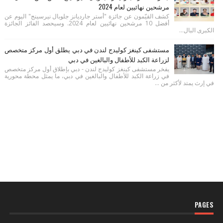
مرشحين نهائيين لعام 2024
كشف القيّمون عن جائزة "أستر جارديانز جلوبال نيرسينج" اليوم عن
أفضل 10 مرشحين نهائيين لعام 2024. وسيحصد الفائز الجائزة
الكبرى البال...
مستشفى كينغز كوليدج لندن في دبي يطلق أول مركز متخصص
لزراعة الكبد للأطفال والبالغين في دبي
يفخر مستشفى كينغز كوليدج لندن - دبي بإطلاق أول مركز متخصص
في زراعة الكبد للأطفال والبالغين في دبي، ما يمثل محطة محورية
في إرث يمتد لأكثر من ...
PAGES