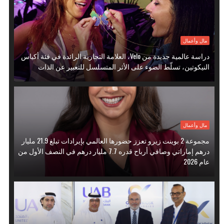
مال وأعمال
دراسة عالمية جديدة من Velo، العلامة التجارية الرائدة في فئة أكياس
النيكوتين، تسلّط الضوء على الأثر المتسلسل للتعبير عن الذات
مال وأعمال
مجموعة 2 بوينت زيرو تعزز حضورها العالمي بإيرادات تبلغ 21.9 مليار
درهم إماراتي وصافي أرباح قدره 7.7 مليار درهم في النصف الأول من
عام 2026